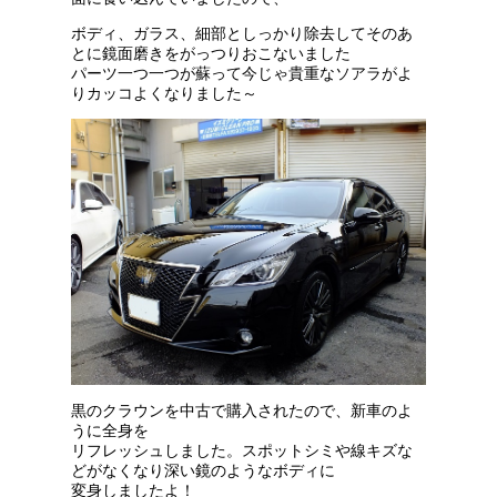
ボディ、ガラス、細部としっかり
除去してそのあ
とに鏡面磨きをがっつりおこないました
パーツ一つ一つが蘇って今じゃ貴重なソアラがよ
りカッコよく
なりました～
黒のクラウンを中古で購入されたので、新車のよ
うに全身を
リフレッシュしました。スポットシミや線キズな
どがなくなり
深い鏡のようなボディに
変身しましたよ！