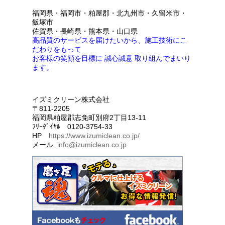
福岡県・福岡市・粕屋郡・北九州市・久留米市・
飯塚市
佐賀県・長崎県・熊本県・山口県
高品質のサービスを届けたいから、施工技術にこ
だわりをもって
お客様の笑顔を目標に 誠心誠意 取り組んでまいり
ます。
イズミクリーン株式会社
〒811-2205
福岡県粕屋郡志免町別府2丁目13-11
ﾌﾘｰﾀﾞｲﾔﾙ 0120-3754-33
HP
https://www.izumiclean.co.jp/
メール
info@izumiclean.co.jp