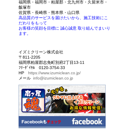
福岡県・福岡市・粕屋郡・北九州市・久留米市・
飯塚市
佐賀県・長崎県・熊本県・山口県
高品質のサービスを届けたいから、施工技術にこ
だわりをもって
お客様の笑顔を目標に 誠心誠意 取り組んでまいり
ます。
イズミクリーン株式会社
〒811-2205
福岡県粕屋郡志免町別府2丁目13-11
ﾌﾘｰﾀﾞｲﾔﾙ 0120-3754-33
HP
https://www.izumiclean.co.jp/
メール
info@izumiclean.co.jp