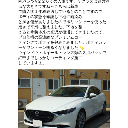
M.ベンツV２２０ｄの入庫です。Ｖクラスは迫力満
点な大きさですね～こちらは新車
で購入後１年程経過しているとのことですので、
ボディの状態を確認し下地に雨染み
と拭き傷がありましたのでポリッシャーを使った
磨きで平滑に整えました。下地を整
えると塗装本来の光沢が復活してきましたので、
プロ仕様の高濃縮なプレミアムコー
ティングでボディを包みこみました。ボディカラ
ーがワントーン明るくなりました
ウインドウ・ホイール・レンズ類の３点パックで
細部までしっかりコーティング施工
していますよ。