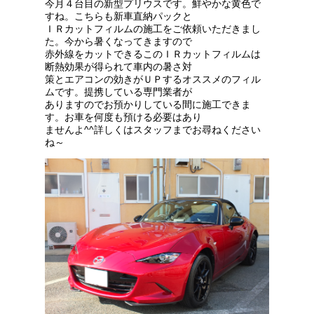
今月４台目の新型プリウスです。鮮やかな黄色で
すね。こちらも新車直納パックと
ＩＲカットフィルムの施工をご依頼いただきまし
た。今から暑くなってきますので
赤外線をカットできるこのＩＲカットフィルムは
断熱効果が得られて車内の暑さ対
策とエアコンの効きがＵＰするオススメのフィル
ムです。提携している専門業者が
ありますのでお預かりしている間に施工できま
す。お車を何度も預ける必要はあり
ませんよ^^詳しくはスタッフまでお尋ねください
ね～