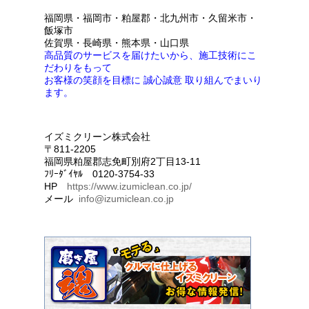
福岡県・福岡市・粕屋郡・北九州市・久留米市・
飯塚市
佐賀県・長崎県・熊本県・山口県
高品質のサービスを届けたいから、施工技術にこ
だわりをもって
お客様の笑顔を目標に 誠心誠意 取り組んでまいり
ます。
イズミクリーン株式会社
〒811-2205
福岡県粕屋郡志免町別府2丁目13-11
ﾌﾘｰﾀﾞｲﾔﾙ 0120-3754-33
HP
https://www.izumiclean.co.jp/
メール
info@izumiclean.co.jp