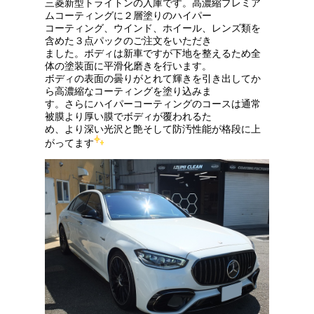
三菱新型トライトンの入庫です。高濃縮プレミア
ムコーティングに２層塗りのハイパー
コーティング、ウインド、ホイール、レンズ類を
含めた３点パックのご注文をいただき
ました。ボディは新車ですが下地を整えるため全
体の塗装面に平滑化磨きを行います。
ボディの表面の曇りがとれて輝きを引き出してか
ら高濃縮なコーティングを塗り込みま
す。さらにハイパーコーティングのコースは通常
被膜より厚い膜でボディが覆われるた
め、より深い光沢と艶そして防汚性能が格段に上
がってます