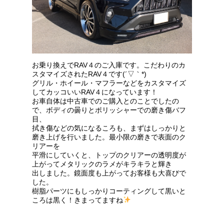
お乗り換えでRAV４のご入庫です。こだわりのカ
スタマイズされたRAV４です(´▽｀*)
グリル・ホイール・マフラーなどをカスタマイズ
してカッコいいRAV４になっています！
お車自体は中古車でのご購入とのことでしたの
で、ボディの曇りとポリッシャーでの磨き傷バフ
目、
拭き傷などの気になるころも、まずはしっかりと
磨き上げを行いました。最小限の磨きで表面のク
リアーを
平滑にしていくと、トップのクリアーの透明度が
上がってメタリックのラメがキラキラと輝き
出しました。鏡面度も上がってお客様も大喜びで
した。
樹脂パーツにもしっかりコーティングして黒いと
ころは黒く！きまってますね