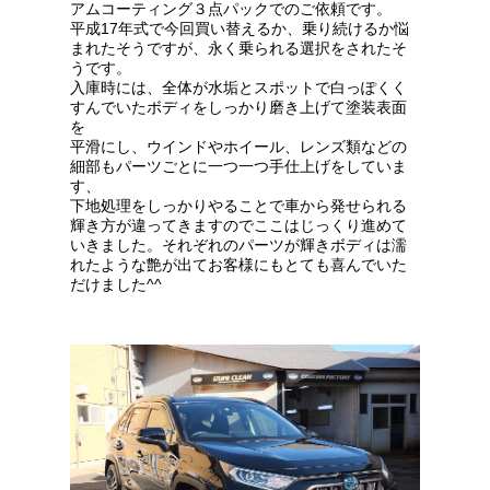
アムコーティング３点パックでのご依頼です。
平成17年式で今回買い替えるか、乗り続けるか悩
まれたそうですが、永く乗られる選択をされたそ
うです。
入庫時には、全体が水垢とスポットで白っぽくく
すんでいたボディをしっかり磨き上げて塗装表面
を
平滑にし、ウインドやホイール、レンズ類などの
細部もパーツごとに一つ一つ手仕上げをしていま
す、
下地処理をしっかりやることで車から発せられる
輝き方が違ってきますのでここはじっくり進めて
いきました。それぞれのパーツが輝きボディは濡
れたような艶が出てお客様にもとても喜んでいた
だけました^^