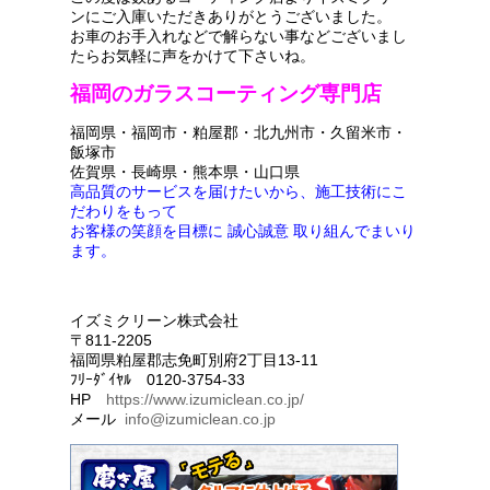
ンにご入庫いただきありがとうございました。
お車のお手入れなどで解らない事などございまし
たらお気軽に声をかけて下さいね。
福岡のガラスコーティング専門店
福岡県・福岡市・粕屋郡・北九州市・久留米市・
飯塚市
佐賀県・長崎県・熊本県・山口県
高品質のサービスを届けたいから、施工技術にこ
だわりをもって
お客様の笑顔を目標に 誠心誠意 取り組んでまいり
ます。
イズミクリーン株式会社
〒811-2205
福岡県粕屋郡志免町別府2丁目13-11
ﾌﾘｰﾀﾞｲﾔﾙ 0120-3754-33
HP
https://www.izumiclean.co.jp/
メール
info@izumiclean.co.jp