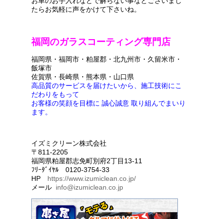
お車のお手入れなどで解らない事などございまし
たらお気軽に声をかけて下さいね。
福岡のガラスコーティング専門店
福岡県・福岡市・粕屋郡・北九州市・久留米市・
飯塚市
佐賀県・長崎県・熊本県・山口県
高品質のサービスを届けたいから、施工技術にこ
だわりをもって
お客様の笑顔を目標に 誠心誠意 取り組んでまいり
ます。
イズミクリーン株式会社
〒811-2205
福岡県粕屋郡志免町別府2丁目13-11
ﾌﾘｰﾀﾞｲﾔﾙ 0120-3754-33
HP
https://www.izumiclean.co.jp/
メール
info@izumiclean.co.jp