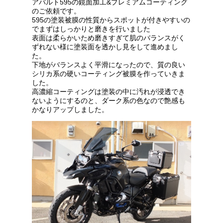
アバルト595の鏡面加工&プレミアムコーティング
のご依頼です。
595の塗装被膜の性質からスポットが付きやすいの
でまずはしっかりと磨きを行いました
表面は柔らかいため磨きすぎて肌のバランスがく
ずれない様に塗装面を透かし見をして進めまし
た。
下地がバランスよく平滑になったので、質の良い
シリカ系の硬いコーティング被膜を作っていきま
した。
高濃縮コーティングは塗装の中に汚れが浸透でき
ないようにするのと、ダーク系の色なので艶感も
かなりアップしました。