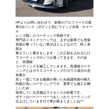
HPよりお問い合わせで、新車のアルファードの新
車3点パック（ボディと別にウインド全面、ホイー
ル
レンズ類）のコーティング依頼です。
専門店イズミクリーンでは、まずは新車でも塗装
表面が整っていない車がほとんどなので、軽く表
面を
整えていく磨きをします。この工程を入れるだけ
でコーティングのノリが違ってきます。そのあ
と、高濃縮
コーティングを施工していきます。高濃縮コーテ
ィングとはガラスコーティングのガラス成分の含
有量が
高く一度にできる被膜が厚いため保護性能や耐久
性能が高いコーティングです。業界でも施工が難
しいため
使用している店舗はライセンスが必要です。
ボディのパーツ一つ一つをしっかりコーティング
仕上げしていますので車が締まりましたね^^