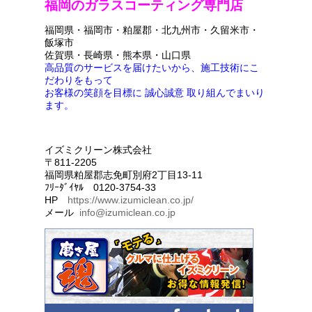
福岡のガラスコーティング専門店
福岡県・福岡市・粕屋郡・北九州市・久留米市・
飯塚市
佐賀県・長崎県・熊本県・山口県
高品質のサービスを届けたいから、施工技術にこ
だわりをもって
お客様の笑顔を目標に 誠心誠意 取り組んでまいり
ます。
イズミクリーン株式会社
〒811-2205
福岡県粕屋郡志免町別府2丁目13-11
ﾌﾘｰﾀﾞｲﾔﾙ 0120-3754-33
HP
https://www.izumiclean.co.jp/
メール
info@izumiclean.co.jp