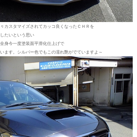
々カスタマイズされてカッコ良くなったＣＨＲを
したいという思い
全身今一度塗装面平滑化仕上げで
います。シルバー色でも
この濡れ艶がでていますよ～