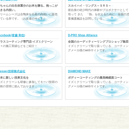
ちゃんの出生体重分のお米を贈る。抱っこが
スカイハイ・リングス～ＳＲＳ～
きる内祝い。
彼自身の幼少時代の体験やプロボクサーとして
リームシーズは合鴨米を出産の内祝いに販売
培って きた 「熱」を伝えるために、全国の
ている所です。（お友達のサイト）
童擁護施設を訪問している。
acebook(皆越 和也)
D-PRO Shop Alliance
ラスコーティング専門店-イズミクリーン
全国のカーディティーリングプロショップ集団
々の施工実績などをご紹介！
イズミクリーンで取り扱っている、コーティン
グメーカ様のwebサイトです。
eeper技研株式会社
DIAMOND MAKE
本に新しい洗車文化を
ボディーコーティングの最高峰鏡面コート
ズミクリーンも研修に参加してキーパ技研の
イズミクリーンで取り扱っている、コーティン
術の習得に励んでおります 。
グメーカ様のwebサイトです。