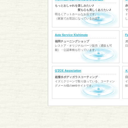
もっとおしゃれを楽しみたい♪
赤
髪も心も美しくありたい♪
で
明るくアットホームなお店です。
ド
（家族でお世話になっているお店）
し
Auto Service Kishimoto
F
福岡チューニングショップ
ガ
レストア・オリジナルパーツ販売（通販も可
日
能）・公認車検も行っています。
G'ZOX Association
Ｋ
超撥水ボディガラスコーティング
日
イズミクリーンで取り扱っている、コーティン
イ
グメーカ様のwebサイトです。
技