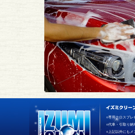
○専用クロスプレ
○代車・引取り納
○上記以外にもメ